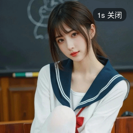
短剧
1s
关闭
最新
最热
添加
评分
全部
言情
都市
甜宠
逆袭
玄幻
仙侠
全部
2026
2025
2024
2023
2022
202
全部
大陆
香港
台湾
美国
韩国
日本