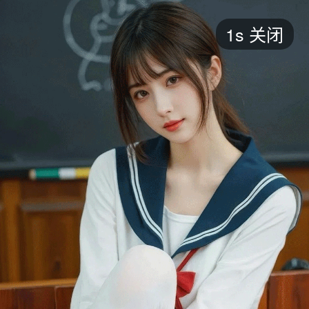
短剧
1s
关闭
最新
最热
添加
评分
全部
言情
都市
甜宠
逆袭
玄幻
仙侠
全部
2026
2025
2024
2023
2022
202
全部
大陆
香港
台湾
美国
韩国
日本