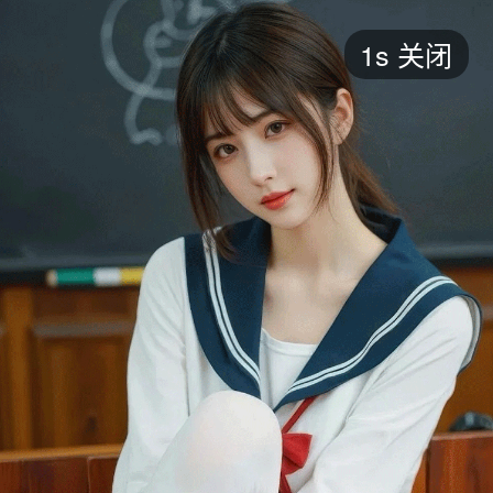
短剧
1s
关闭
最新
最热
添加
评分
全部
言情
都市
甜宠
逆袭
玄幻
仙侠
全部
2026
2025
2024
2023
2022
202
全部
大陆
香港
台湾
美国
韩国
日本