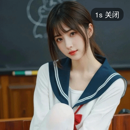
短剧
1s
关闭
最新
最热
添加
评分
全部
言情
都市
甜宠
逆袭
玄幻
仙侠
全部
2026
2025
2024
2023
2022
202
全部
大陆
香港
台湾
美国
韩国
日本