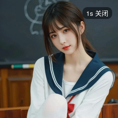
短剧
1s
关闭
最新
最热
添加
评分
全部
言情
都市
甜宠
逆袭
玄幻
仙侠
全部
2026
2025
2024
2023
2022
202
全部
大陆
香港
台湾
美国
韩国
日本