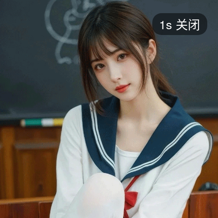
短剧
1s
关闭
最新
最热
添加
评分
全部
言情
都市
甜宠
逆袭
玄幻
仙侠
全部
2026
2025
2024
2023
2022
202
全部
大陆
香港
台湾
美国
韩国
日本