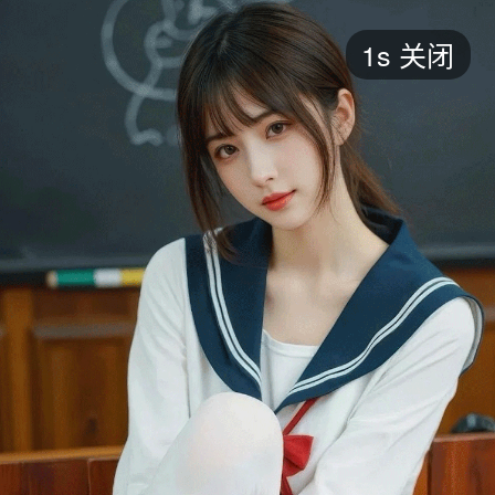
短剧
1s
关闭
最新
最热
添加
评分
全部
言情
都市
甜宠
逆袭
玄幻
仙侠
全部
2026
2025
2024
2023
2022
202
全部
大陆
香港
台湾
美国
韩国
日本