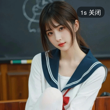
短剧
1s
关闭
最新
最热
添加
评分
全部
言情
都市
甜宠
逆袭
玄幻
仙侠
全部
2026
2025
2024
2023
2022
202
全部
大陆
香港
台湾
美国
韩国
日本