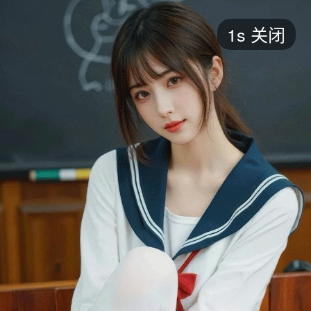
短剧
1s
关闭
最新
最热
添加
评分
全部
言情
都市
甜宠
逆袭
玄幻
仙侠
全部
2026
2025
2024
2023
2022
202
全部
大陆
香港
台湾
美国
韩国
日本