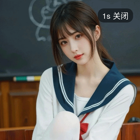
短剧
最新
最热
添加
评分
全部
言情
都市
甜宠
逆袭
玄幻
仙侠
全部
2026
2025
2024
2023
2022
202
全部
大陆
香港
台湾
美国
韩国
日本