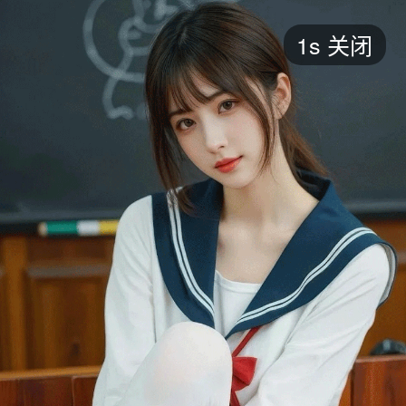
短剧
1s
关闭
最新
最热
添加
评分
全部
言情
都市
甜宠
逆袭
玄幻
仙侠
全部
2026
2025
2024
2023
2022
202
全部
大陆
香港
台湾
美国
韩国
日本