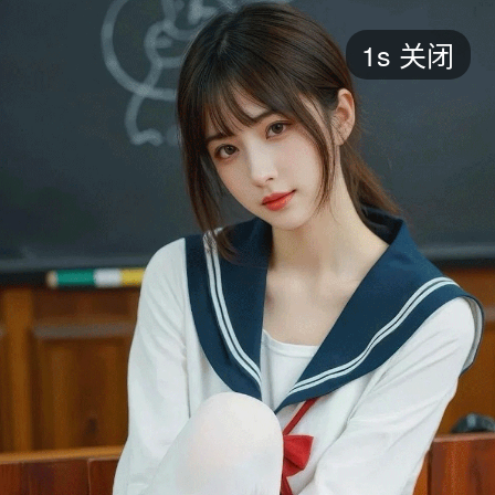
短剧
1s
关闭
最新
最热
添加
评分
全部
言情
都市
甜宠
逆袭
玄幻
仙侠
全部
2026
2025
2024
2023
2022
202
全部
大陆
香港
台湾
美国
韩国
日本