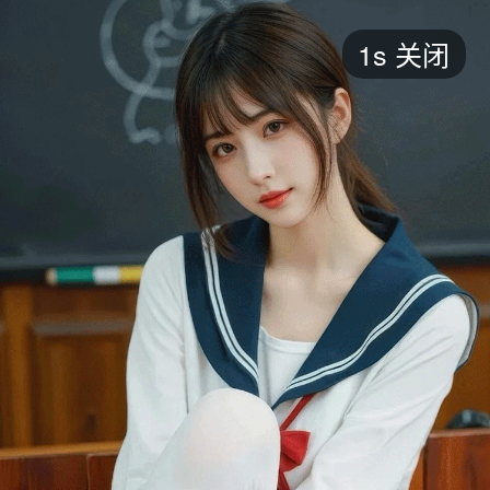
短剧
1s
关闭
最新
最热
添加
评分
全部
言情
都市
甜宠
逆袭
玄幻
仙侠
全部
2026
2025
2024
2023
2022
202
全部
大陆
香港
台湾
美国
韩国
日本