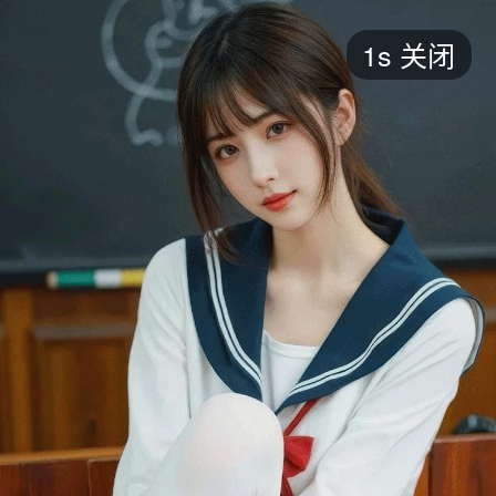
短剧
1s
关闭
最新
最热
添加
评分
全部
言情
都市
甜宠
逆袭
玄幻
仙侠
全部
2026
2025
2024
2023
2022
202
全部
大陆
香港
台湾
美国
韩国
日本