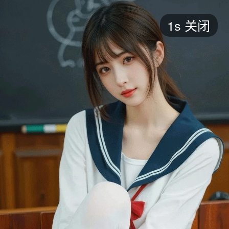
短剧
1s
关闭
最新
最热
添加
评分
全部
言情
都市
甜宠
逆袭
玄幻
仙侠
全部
2026
2025
2024
2023
2022
202
全部
大陆
香港
台湾
美国
韩国
日本