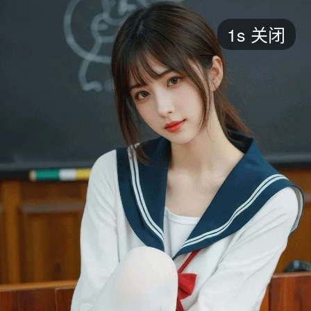
短剧
1s
关闭
最新
最热
添加
评分
全部
言情
都市
甜宠
逆袭
玄幻
仙侠
全部
2026
2025
2024
2023
2022
202
全部
大陆
香港
台湾
美国
韩国
日本