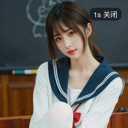
短剧
1s
关闭
最新
最热
添加
评分
全部
言情
都市
甜宠
逆袭
玄幻
仙侠
全部
2026
2025
2024
2023
2022
202
全部
大陆
香港
台湾
美国
韩国
日本