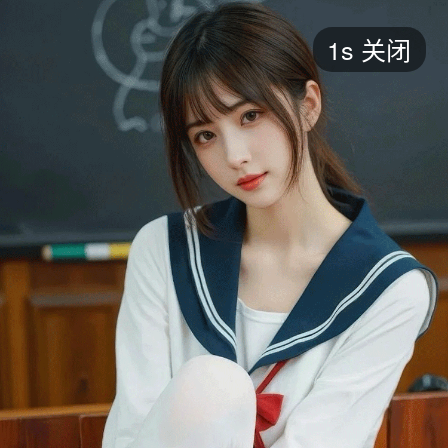
短剧
1s
关闭
最新
最热
添加
评分
全部
言情
都市
甜宠
逆袭
玄幻
仙侠
全部
2026
2025
2024
2023
2022
202
全部
大陆
香港
台湾
美国
韩国
日本