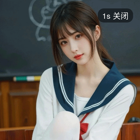
短剧
1s
关闭
最新
最热
添加
评分
全部
言情
都市
甜宠
逆袭
玄幻
仙侠
全部
2026
2025
2024
2023
2022
202
全部
大陆
香港
台湾
美国
韩国
日本