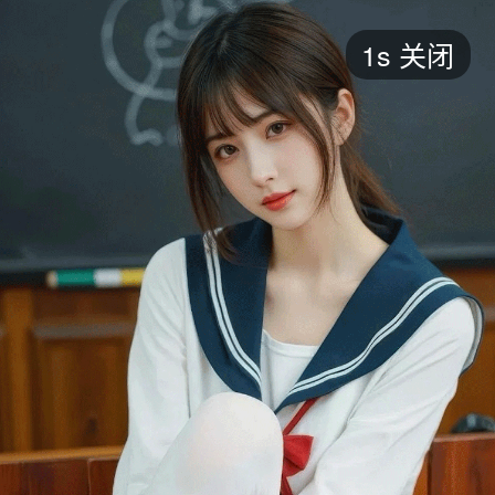
短剧
1s
关闭
最新
最热
添加
评分
全部
言情
都市
甜宠
逆袭
玄幻
仙侠
全部
2026
2025
2024
2023
2022
202
全部
大陆
香港
台湾
美国
韩国
日本