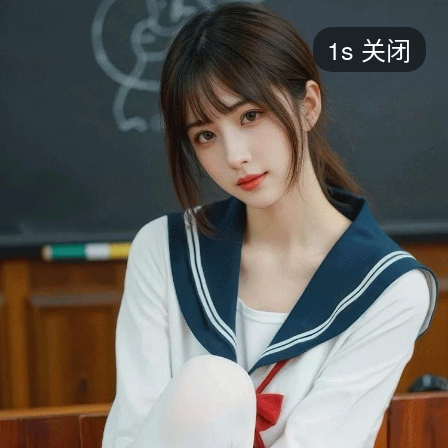
短剧
1s
关闭
最新
最热
添加
评分
全部
言情
都市
甜宠
逆袭
玄幻
仙侠
全部
2026
2025
2024
2023
2022
202
全部
大陆
香港
台湾
美国
韩国
日本