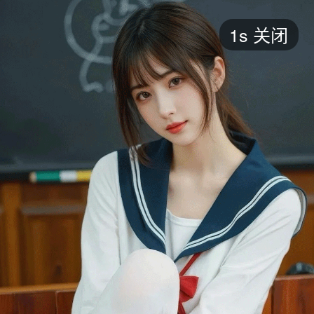
短剧
1s
关闭
最新
最热
添加
评分
全部
言情
都市
甜宠
逆袭
玄幻
仙侠
全部
2026
2025
2024
2023
2022
202
全部
大陆
香港
台湾
美国
韩国
日本