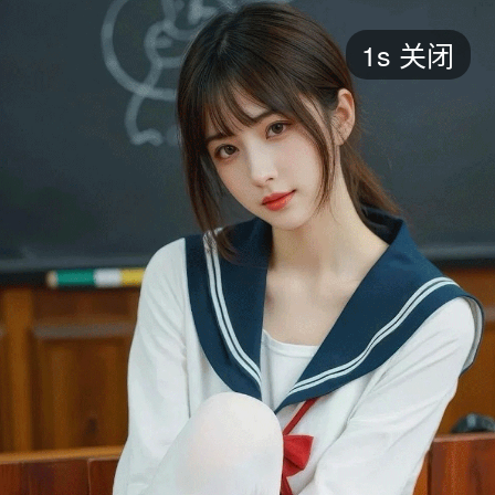
短剧
1s
关闭
最新
最热
添加
评分
全部
言情
都市
甜宠
逆袭
玄幻
仙侠
全部
2026
2025
2024
2023
2022
202
全部
大陆
香港
台湾
美国
韩国
日本