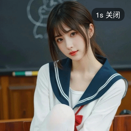
短剧
1s
关闭
最新
最热
添加
评分
全部
言情
都市
甜宠
逆袭
玄幻
仙侠
全部
2026
2025
2024
2023
2022
202
全部
大陆
香港
台湾
美国
韩国
日本