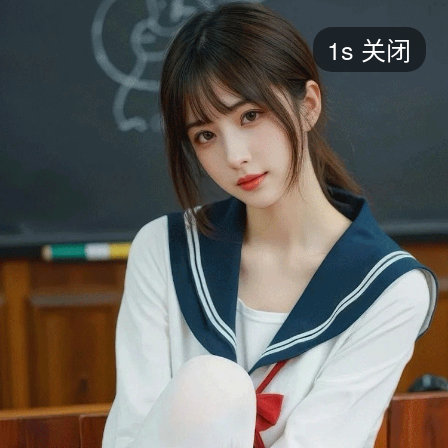
短剧
1s
关闭
最新
最热
添加
评分
全部
言情
都市
甜宠
逆袭
玄幻
仙侠
全部
2026
2025
2024
2023
2022
202
全部
大陆
香港
台湾
美国
韩国
日本