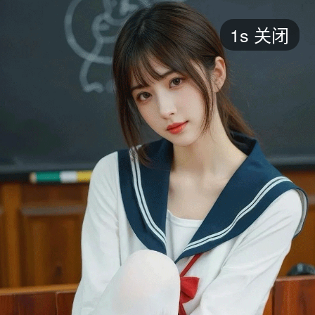
短剧
1s
关闭
最新
最热
添加
评分
全部
言情
都市
甜宠
逆袭
玄幻
仙侠
全部
2026
2025
2024
2023
2022
202
全部
大陆
香港
台湾
美国
韩国
日本