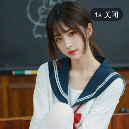
短剧
1s
关闭
最新
最热
添加
评分
全部
言情
都市
甜宠
逆袭
玄幻
仙侠
全部
2026
2025
2024
2023
2022
202
全部
大陆
香港
台湾
美国
韩国
日本