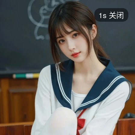
短剧
1s
关闭
最新
最热
添加
评分
全部
言情
都市
甜宠
逆袭
玄幻
仙侠
全部
2026
2025
2024
2023
2022
202
全部
大陆
香港
台湾
美国
韩国
日本