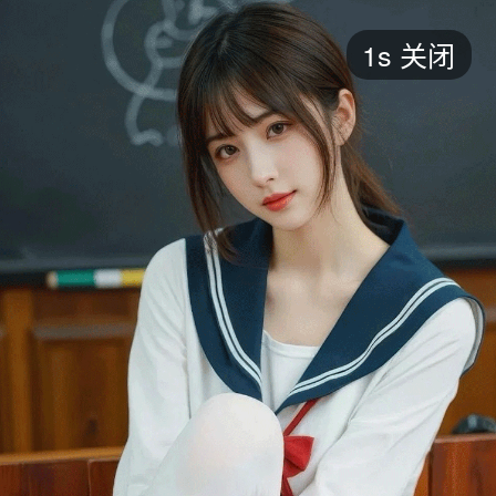
短剧
1s
关闭
最新
最热
添加
评分
全部
言情
都市
甜宠
逆袭
玄幻
仙侠
全部
2026
2025
2024
2023
2022
202
全部
大陆
香港
台湾
美国
韩国
日本