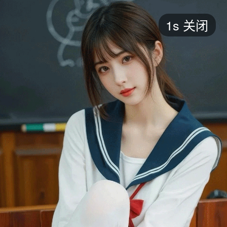
短剧
1s
关闭
最新
最热
添加
评分
全部
言情
都市
甜宠
逆袭
玄幻
仙侠
全部
2026
2025
2024
2023
2022
202
全部
大陆
香港
台湾
美国
韩国
日本