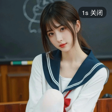
短剧
1s
关闭
最新
最热
添加
评分
全部
言情
都市
甜宠
逆袭
玄幻
仙侠
全部
2026
2025
2024
2023
2022
202
全部
大陆
香港
台湾
美国
韩国
日本