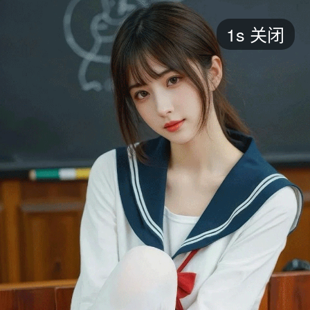
短剧
1s
关闭
最新
最热
添加
评分
全部
言情
都市
甜宠
逆袭
玄幻
仙侠
全部
2026
2025
2024
2023
2022
202
全部
大陆
香港
台湾
美国
韩国
日本