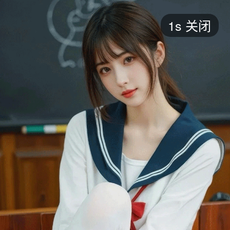
短剧
1s
关闭
最新
最热
添加
评分
全部
言情
都市
甜宠
逆袭
玄幻
仙侠
全部
2026
2025
2024
2023
2022
202
全部
大陆
香港
台湾
美国
韩国
日本