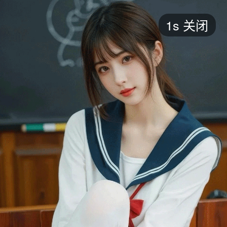
短剧
1s
关闭
最新
最热
添加
评分
全部
言情
都市
甜宠
逆袭
玄幻
仙侠
全部
2026
2025
2024
2023
2022
202
全部
大陆
香港
台湾
美国
韩国
日本