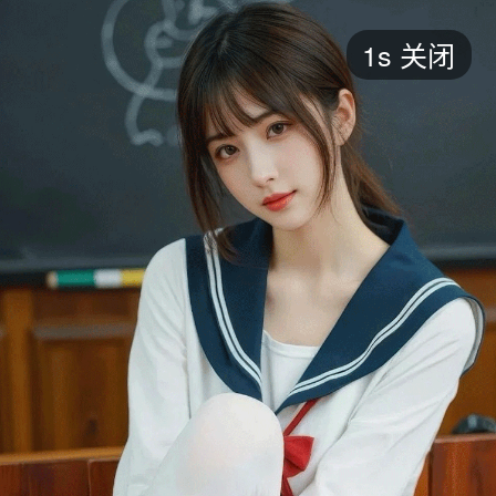
短剧
1s
关闭
最新
最热
添加
评分
全部
言情
都市
甜宠
逆袭
玄幻
仙侠
全部
2026
2025
2024
2023
2022
202
全部
大陆
香港
台湾
美国
韩国
日本