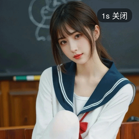
短剧
1s
关闭
最新
最热
添加
评分
全部
言情
都市
甜宠
逆袭
玄幻
仙侠
全部
2026
2025
2024
2023
2022
202
全部
大陆
香港
台湾
美国
韩国
日本