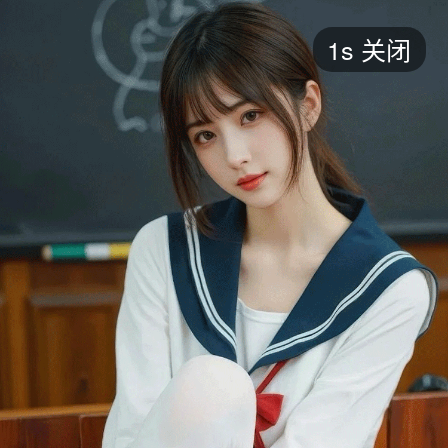
短剧
1s
关闭
最新
最热
添加
评分
全部
言情
都市
甜宠
逆袭
玄幻
仙侠
全部
2026
2025
2024
2023
2022
202
全部
大陆
香港
台湾
美国
韩国
日本