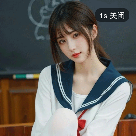
短剧
1s
关闭
最新
最热
添加
评分
全部
言情
都市
甜宠
逆袭
玄幻
仙侠
全部
2026
2025
2024
2023
2022
202
全部
大陆
香港
台湾
美国
韩国
日本