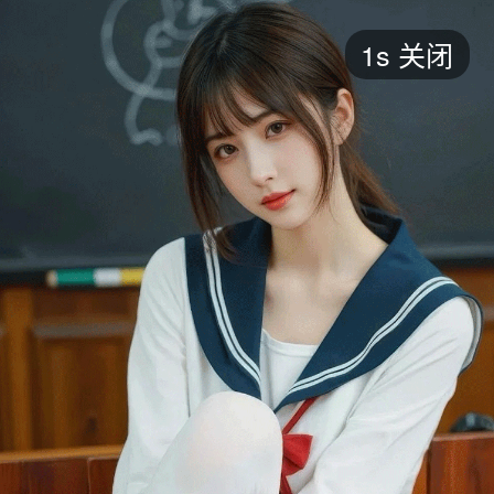
短剧
最新
最热
添加
评分
全部
言情
都市
甜宠
逆袭
玄幻
仙侠
全部
2026
2025
2024
2023
2022
202
全部
大陆
香港
台湾
美国
韩国
日本