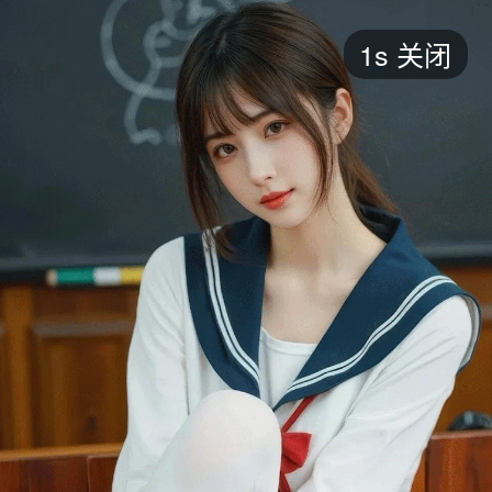
短剧
1s
关闭
最新
最热
添加
评分
全部
言情
都市
甜宠
逆袭
玄幻
仙侠
全部
2026
2025
2024
2023
2022
202
全部
大陆
香港
台湾
美国
韩国
日本