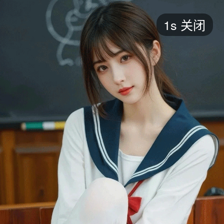
短剧
1s
关闭
最新
最热
添加
评分
全部
言情
都市
甜宠
逆袭
玄幻
仙侠
全部
2026
2025
2024
2023
2022
202
全部
大陆
香港
台湾
美国
韩国
日本