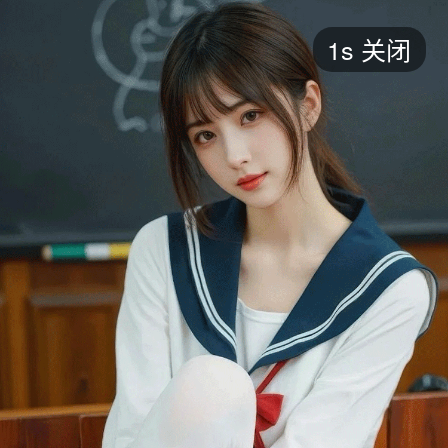
短剧
1s
关闭
最新
最热
添加
评分
全部
言情
都市
甜宠
逆袭
玄幻
仙侠
全部
2026
2025
2024
2023
2022
202
全部
大陆
香港
台湾
美国
韩国
日本