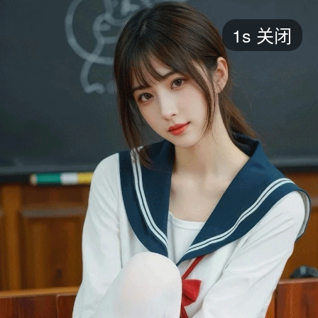
短剧
1s
关闭
最新
最热
添加
评分
全部
言情
都市
甜宠
逆袭
玄幻
仙侠
全部
2026
2025
2024
2023
2022
202
全部
大陆
香港
台湾
美国
韩国
日本