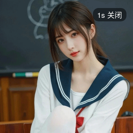
短剧
1s
关闭
最新
最热
添加
评分
全部
言情
都市
甜宠
逆袭
玄幻
仙侠
全部
2026
2025
2024
2023
2022
202
全部
大陆
香港
台湾
美国
韩国
日本