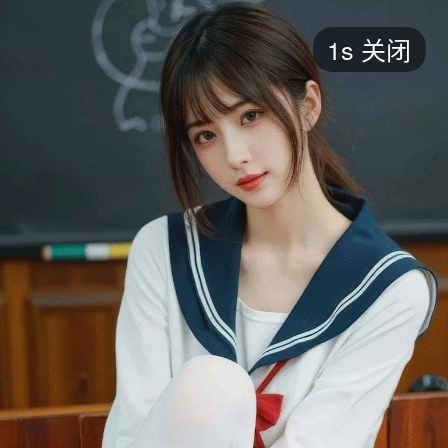
短剧
1s
关闭
最新
最热
添加
评分
全部
言情
都市
甜宠
逆袭
玄幻
仙侠
全部
2026
2025
2024
2023
2022
202
全部
大陆
香港
台湾
美国
韩国
日本