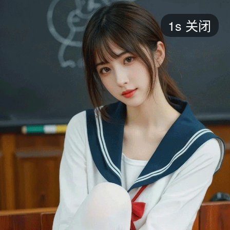
短剧
1s
关闭
最新
最热
添加
评分
全部
言情
都市
甜宠
逆袭
玄幻
仙侠
全部
2026
2025
2024
2023
2022
202
全部
大陆
香港
台湾
美国
韩国
日本