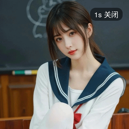
短剧
1s
关闭
最新
最热
添加
评分
全部
言情
都市
甜宠
逆袭
玄幻
仙侠
全部
2026
2025
2024
2023
2022
202
全部
大陆
香港
台湾
美国
韩国
日本