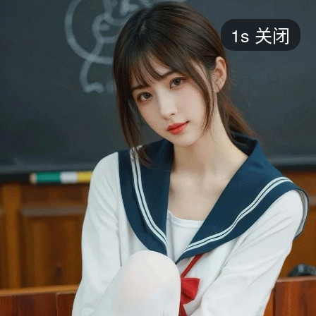
短剧
1s
关闭
最新
最热
添加
评分
全部
言情
都市
甜宠
逆袭
玄幻
仙侠
全部
2026
2025
2024
2023
2022
202
全部
大陆
香港
台湾
美国
韩国
日本