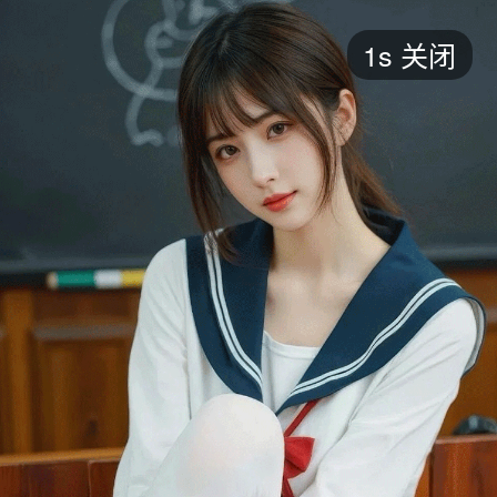
短剧
1s
关闭
最新
最热
添加
评分
全部
言情
都市
甜宠
逆袭
玄幻
仙侠
全部
2026
2025
2024
2023
2022
202
全部
大陆
香港
台湾
美国
韩国
日本