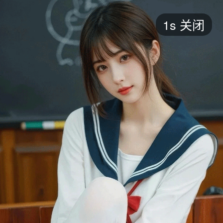
短剧
1s
关闭
最新
最热
添加
评分
全部
言情
都市
甜宠
逆袭
玄幻
仙侠
全部
2026
2025
2024
2023
2022
202
全部
大陆
香港
台湾
美国
韩国
日本